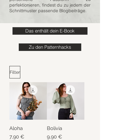
perfektionieren, findest du zu jedem der
Schnittmuster passende Blogbeiträge.
Das enthält dein E-Book
Zu den Patternhacks
Filter
Aloha
Bolivia
Preis
Preis
7,90 €
9,90 €