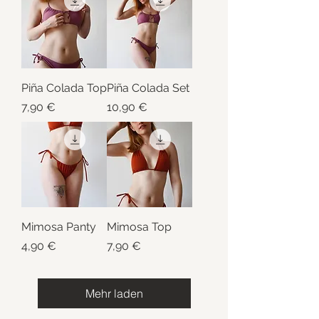
Piña Colada Top
Piña Colada Set
Preis
Preis
7,90 €
10,90 €
Mimosa Panty
Mimosa Top
Preis
Preis
4,90 €
7,90 €
Mehr laden