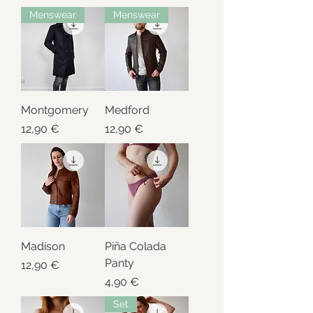
Menswear
Menswear
Montgomery
Medford
Preis
Preis
12,90 €
12,90 €
Madison
Piña Colada
Panty
Preis
12,90 €
Preis
4,90 €
Set