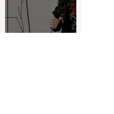
Patternhack Jasmin
Rechtliches
Impressum
Datenschutz
Widerrufsrecht
AGB