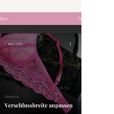
Blog
Alle Beiträge
Alle Beiträge
2. März 2022
Patternhacks
Nähtipps
Freebooks
Dessous
Lifestyle
Dessous
Verschlussbreite anpassen