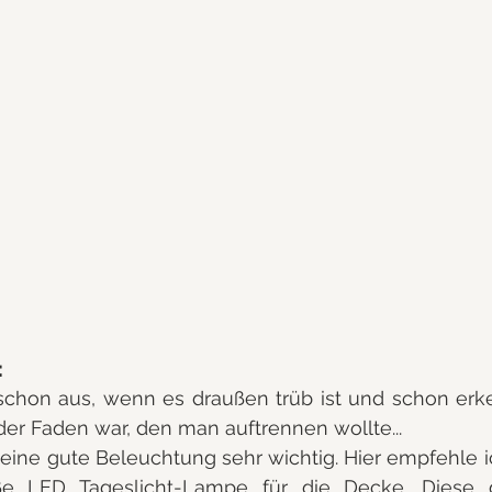
:
 schon aus, wenn es draußen trüb ist und schon erk
er Faden war, den man auftrennen wollte... 
eine gute Beleuchtung sehr wichtig. Hier empfehle ich
ße LED Tageslicht-Lampe für die Decke. Diese gi