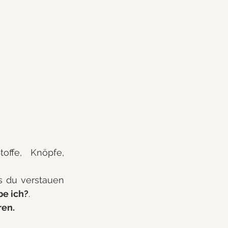
ffe, Knöpfe, 
s du verstauen 
e ich?
.
ren.