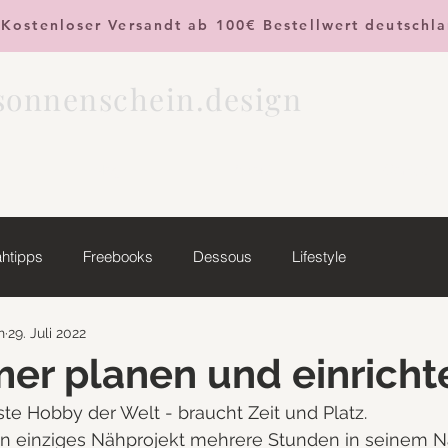
Kostenloser Versandt ab 100€ Bestellwert deutschl
.sonnenschein.design
Blog
About
Contact
htipps
Freebooks
Dessous
Lifestyle
n
29. Juli 2022
er planen und einricht
te Hobby der Welt - braucht Zeit und Platz.
ein einziges Nähprojekt mehrere Stunden in seinem 