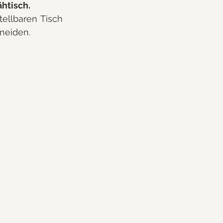
ähtisch.
ellbaren Tisch 
neiden.