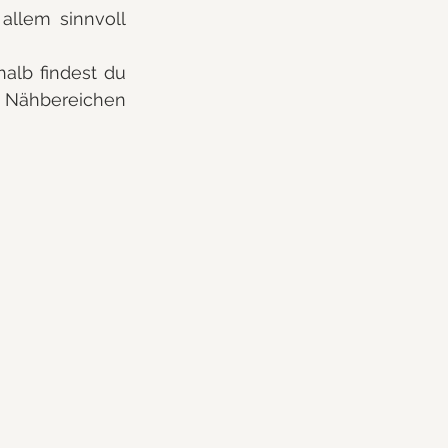
llem sinnvoll 
alb findest du 
n Nähbereichen 