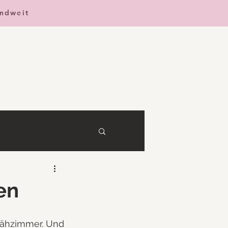
andweit
Anmelden
en
Nähzimmer. Und 