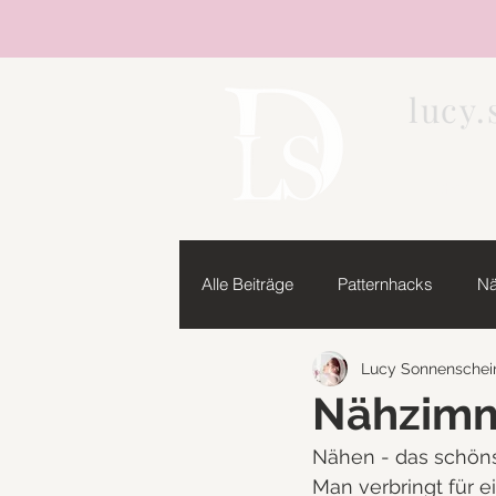
lucy
Shop
Alle Beiträge
Patternhacks
Nä
Lucy Sonnenschei
Nähzimm
Nähen - das schöns
Man verbringt für 