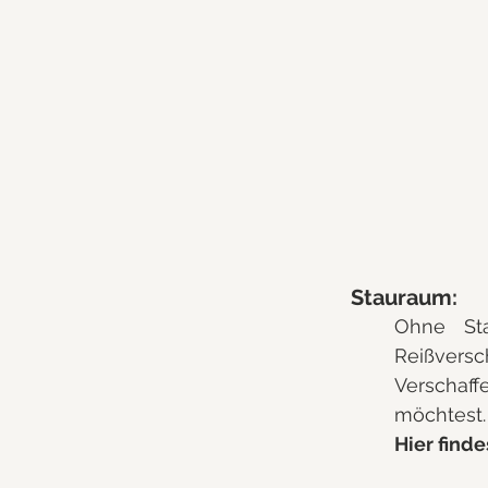
Stauraum:
Ohne Sta
Reißversc
Verschaff
möchtest. 
Hier find