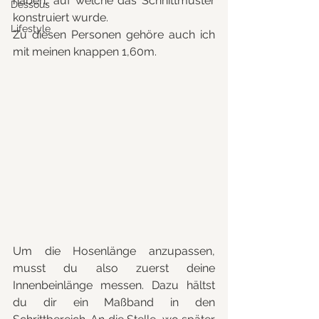
haben, auf welche das Schnittmuster 
Dessous
konstruiert wurde.
Lifestyle
Zu diesen Personen gehöre auch ich 
mit meinen knappen 1,60m.
Um die Hosenlänge anzupassen, 
musst du also zuerst deine 
Innenbeinlänge messen. Dazu hältst 
du dir ein Maßband in den 