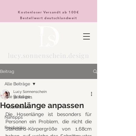
Kostenloser Versandt ab 100€
Bestellwert deutschlandweit
lucy.sonnenschein.design
Beitrag
Alle Beiträge
Lucy Sonnenschein
Alle Beiträge
31. Juli 2021
Hosenlänge anpassen
Patternhacks
Die Hosenlänge ist besonders für 
Nähtipps
Personen ein Problem, die nicht die 
Freebooks
Standard-Körpergröße von 1,68cm 