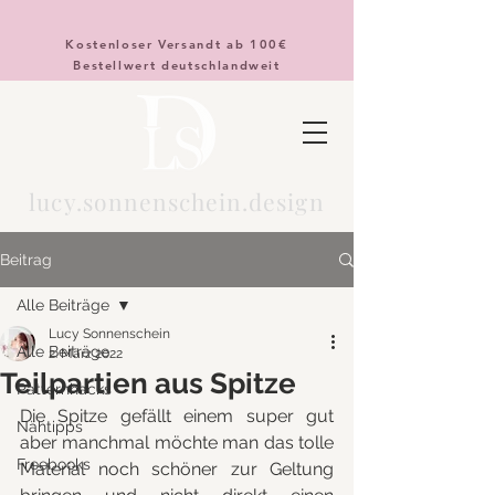
Kostenloser Versandt ab 100€
Bestellwert deutschlandweit
lucy.sonnenschein.design
Beitrag
Alle Beiträge
Lucy Sonnenschein
Alle Beiträge
2. März 2022
Teilpartien aus Spitze
Patternhacks
Die Spitze gefällt einem super gut 
Nähtipps
aber manchmal möchte man das tolle 
Freebooks
Material noch schöner zur Geltung 