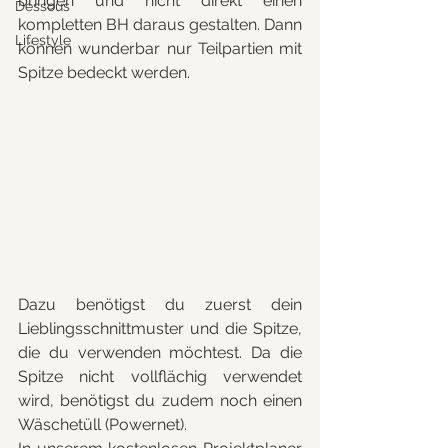
bringen und nicht direkt einen 
Dessous
kompletten BH daraus gestalten. Dann 
Lifestyle
können wunderbar nur Teilpartien mit 
Spitze bedeckt werden.
Dazu benötigst du zuerst dein 
Lieblingsschnittmuster und die Spitze, 
die du verwenden möchtest. Da die 
Spitze nicht vollflächig verwendet 
wird, benötigst du zudem noch einen 
Wäschetüll (Powernet).