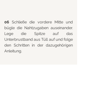
06
 Schließe die vordere Mitte und 
bügle die Nahtzugaben auseinander. 
Lege die Spitze auf das 
Unterbrustband aus Tüll auf und folge 
den Schritten in der dazugehörigen 
Anleitung.
Wenn du dich für das Thema Dessous 
begeisterst, dann schaue dir doch 
gerne unsere weiteren Blogbeiträge 
zur Gestaltung und Schnittanpassung 
an :)