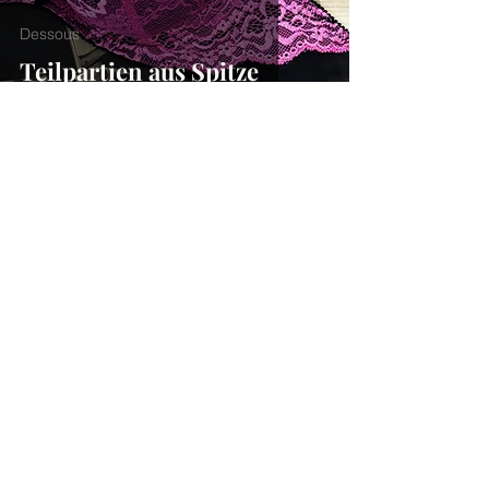
Dessous
Teilpartien aus Spitze
4. Feb. 2021
Nähtipps
Dessous: Stoffe und Zutaten