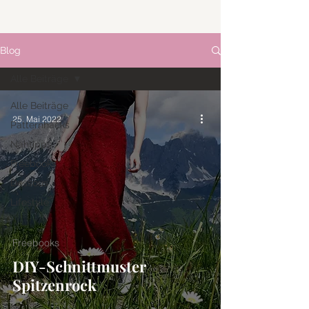
Blog
Alle Beiträge
Alle Beiträge
25. Mai 2022
Patternhacks
Nähtipps
Freebooks
Dessous
Lifestyle
Freebooks
DIY-Schnittmuster
Spitzenrock